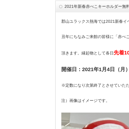
2021年新春赤べこキーホルダー無
郡山ユラックス熱海では2021新春
丑年にちなみご来館の皆様に「赤べ
先着1
頂きます。縁起物として各日
開催日：2021年1月4日（月
※定数になり次第終了とさせていた
注）画像はイメージです。