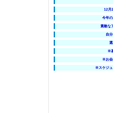
12
今年の
素敵な
自分
選
※
※お会
※スケジュ