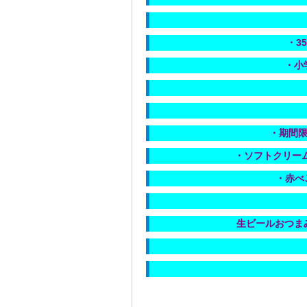
・3
・小
・期間限
・ソフトクリー
・赤べこ
生ビールおつま