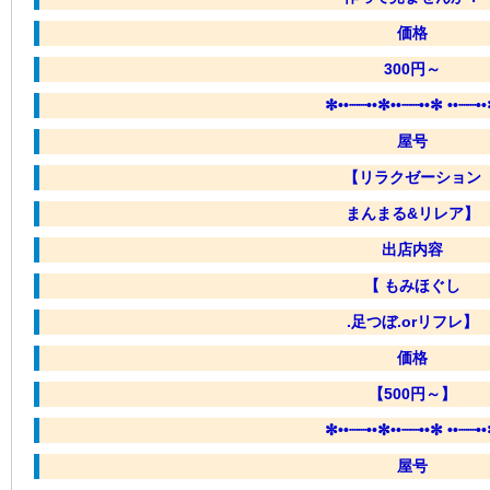
価格
300円～
✼••┈┈••✼••┈┈••✼ ••┈┈•
屋号
【リラクゼーション
まんまる
&
リレア
】
出店内容
【 もみほぐし
.足つぼ.orリフレ】
価格
【500円～】
✼••┈┈••✼••┈┈••✼ ••┈┈•
屋号