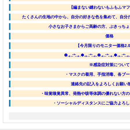
【編まない縫わないもふもふマフ
たくさんの生地の中から、自分の好きな色を集めて、自分
小さなお子さまからご高齢の方、ぶきっちょ
価格
【今月限りのモニター価格2.0
❁.｡.:*:.｡.✽.｡.:*:.｡.❁.｡.:*:.｡.✽.｡.:*:.｡
※感染症対策について
・マスクの着用、手指消毒、各ブー
連絡先の記入をよろしくお願い
・味覚嗅覚異常、発熱や咳等体調の優れない方の
・ソーシャルディスタンスにご協力よろし