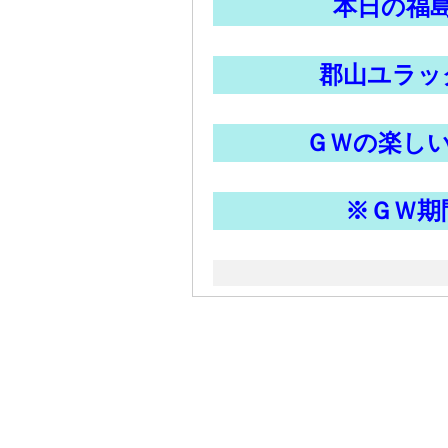
本日の福
郡山ユラッ
ＧＷの楽し
※ＧＷ期