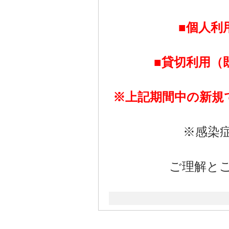
■個人利
■貸切利用（
※上記期間中の新規
※感染
ご理解と