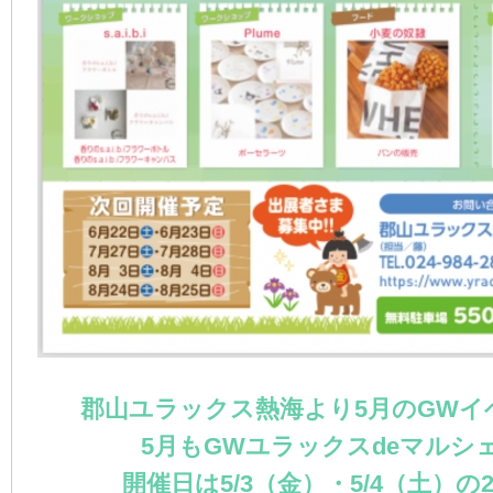
郡山ユラックス熱海より5月のGWイ
5月もGWユラックスdeマルシ
開催日は5/3（金）・5/4（土）